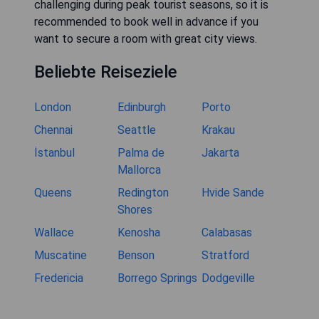
challenging during peak tourist seasons, so it is
recommended to book well in advance if you
want to secure a room with great city views.
Beliebte Reiseziele
London
Edinburgh
Porto
Chennai
Seattle
Krakau
İstanbul
Palma de
Jakarta
Mallorca
Queens
Redington
Hvide Sande
Shores
Wallace
Kenosha
Calabasas
Muscatine
Benson
Stratford
Fredericia
Borrego Springs
Dodgeville