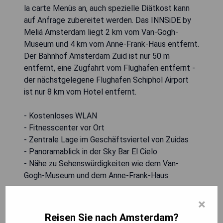
la carte Menüs an, auch spezielle Diätkost kann
auf Anfrage zubereitet werden. Das INNSiDE by
Meliá Amsterdam liegt 2 km vom Van-Gogh-
Museum und 4 km vom Anne-Frank-Haus entfernt.
Der Bahnhof Amsterdam Zuid ist nur 50 m
entfernt, eine Zugfahrt vom Flughafen entfernt -
der nächstgelegene Flughafen Schiphol Airport
ist nur 8 km vom Hotel entfernt.
- Kostenloses WLAN
- Fitnesscenter vor Ort
- Zentrale Lage im Geschäftsviertel von Zuidas
- Panoramablick in der Sky Bar El Cielo
- Nähe zu Sehenswürdigkeiten wie dem Van-
Gogh-Museum und dem Anne-Frank-Haus
×
PREISE ANZEIGEN
Reisen Sie nach Amsterdam?