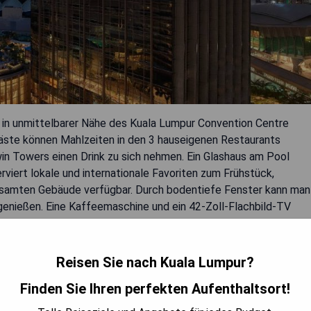
t in unmittelbarer Nähe des Kuala Lumpur Convention Centre
äste können Mahlzeiten in den 3 hauseigenen Restaurants
win Towers einen Drink zu sich nehmen. Ein Glashaus am Pool
rviert lokale und internationale Favoriten zum Frühstück,
samten Gebäude verfügbar. Durch bodentiefe Fenster kann man
genießen. Eine Kaffeemaschine und ein 42-Zoll-Flachbild-TV
rfügen über eine Badewanne und 24-Stunden-
ilion Shopping Mall und 500 Meter bis zu den Petronas Twin
 Sie nach einer 10-minütigen Fahrt. Der internationale
Reisen Sie nach Kuala Lumpur?
en Aufpreis ein Flughafentransfer arrangiert werden kann.
Finden Sie Ihren perfekten Aufenthaltsort!