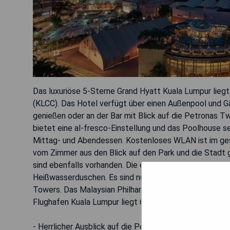
Das luxuriöse 5-Sterne Grand Hyatt Kuala Lumpur lieg
(KLCC). Das Hotel verfügt über einen Außenpool und G
genießen oder an der Bar mit Blick auf die Petronas T
bietet eine al-fresco-Einstellung und das Poolhouse se
Mittag- und Abendessen. Kostenloses WLAN ist im ge
vom Zimmer aus den Blick auf den Park und die Stadt 
sind ebenfalls vorhanden. Die eigenen Badezimmer ve
Heißwasserduschen. Es sind nur 400 Meter bis zum Pav
Towers. Das Malaysian Philharmonic Orchestra erreichen
Flughafen Kuala Lumpur liegt 68,6 km entfernt, wo geg
- Herrlicher Ausblick auf die Petronas Twin Towers