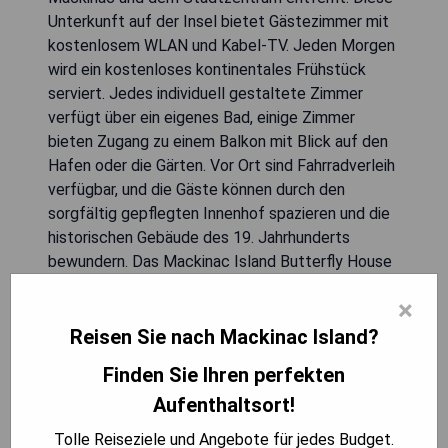
Unterkunft auf der Insel bietet Gästezimmer mit
kostenlosem WLAN und Kabel-TV. Jeden Morgen
wird ein kostenloses kontinentales Frühstück
serviert. Jedes individuell gestaltete Zimmer
verfügt über ein eigenes Bad, einige Zimmer
bieten Zugang zu einem Balkon mit Blick auf den
Hafen oder die Gärten. Vor Ort sind Fahrradverleih
verfügbar, und die Gäste können durch den
sorgfältig gepflegten Innenhof spazieren und die
historischen Gebäude des 19. Jahrhunderts
bewundern. Das Mackinac Island Butterfly House
sowie die Fähren nach Mackinaw City sind nur 2
×
Gehminuten entfernt, während der Mackinac
State Park und der Flughafen der Insel innerhalb
Reisen Sie nach Mackinac Island?
von 3 km liegen.
Finden Sie Ihren perfekten
Aufenthaltsort!
- Kostenfreies WLAN in allen Zimmern
- Tägliches kontinentales Frühstück inklusive
Tolle Reiseziele und Angebote für jedes Budget.