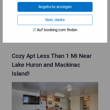
- Fahrräder vor Ort verfügbar für Erkundungen
Angebote anzeigen
- Herrlicher Blick auf den Hafen oder die Gärten
- Nähe zu Sehenswürdigkeiten wie Fort Mackinac
und dem Butterfly House
Nein, danke
Auf booking.com finden
PREISE ANZEIGEN
Cozy Apt Less Than 1 Mi Near
Lake Huron and Mackinac
Island!