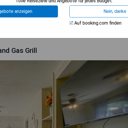
nd Wandern
Tolle Reiseziele und Angebote für jedes Budget.
gebote anzeigen
Nein, danke
Auf booking.com finden
ISE ANZEIGEN
and Gas Grill