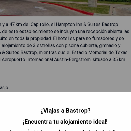
y a 47 km del Capitolio, el Hampton Inn & Suites Bastrop
s de este establecimiento se incluyen una recepción abierta las
ito en toda la propiedad. El hotel es para no fumadores y se
 alojamiento de 3 estrellas con piscina cubierta, gimnasio y
n & Suites Bastrop, mientras que el Estadio Memorial de Texas
l Aeropuerto Internacional Austin-Bergstrom, situado a 35 km
asio.
¿Viajas a Bastrop?
¡Encuentra tu alojamiento ideal!
RAR PRECIOS