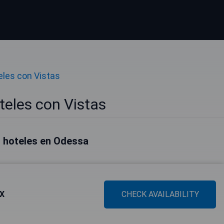
eles con Vistas
eles con Vistas
 hoteles en Odessa
TX
CHECK AVAILABILITY