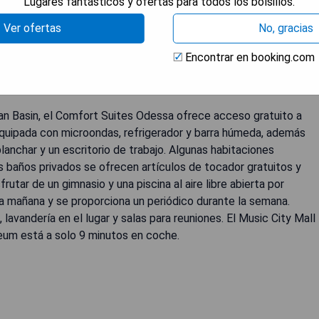
Lugares fantásticos y ofertas para todos los bolsillos.
Ver ofertas
No, gracias
Encontrar en booking.com
an Basin, el Comfort Suites Odessa ofrece acceso gratuito a
equipada con microondas, refrigerador y barra húmeda, además
planchar y un escritorio de trabajo. Algunas habitaciones
s baños privados se ofrecen artículos de tocador gratuitos y
utar de un gimnasio y una piscina al aire libre abierta por
a mañana y se proporciona un periódico durante la semana.
lavandería en el lugar y salas para reuniones. El Music City Mall
eum está a solo 9 minutos en coche.