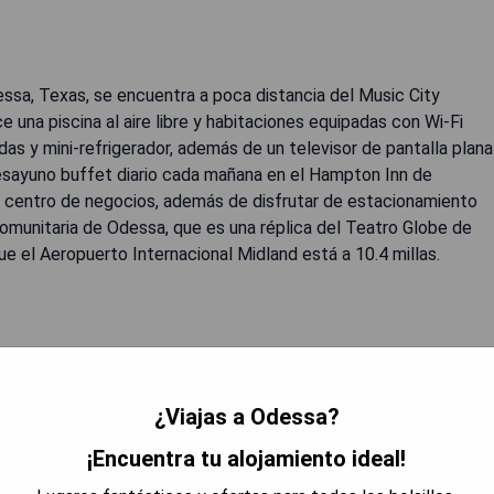
ssa, Texas, se encuentra a poca distancia del Music City
 una piscina al aire libre y habitaciones equipadas con Wi-Fi
s y mini-refrigerador, además de un televisor de pantalla plana
 desayuno buffet diario cada mañana en el Hampton Inn de
l centro de negocios, además de disfrutar de estacionamiento
 Comunitaria de Odessa, que es una réplica del Teatro Globe de
que el Aeropuerto Internacional Midland está a 10.4 millas.
ndas y mini-refrigerador.
¿Viajas a Odessa?
¡Encuentra tu alojamiento ideal!
RAR PRECIOS