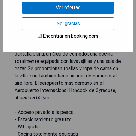
Situado en Pulaski, en la región de Nueva York,
Ver ofertas
Riverside Cabin con acceso privado a la pesca
ofrece un jardín y cuenta con un patio,
No, gracias
estacionamiento privado gratuito y WiFi gratis.
Esta propiedad para no fumadores se encuentra a
Encontrar en booking.com
37 km de SUNY Oswego. La villa climatizada
dispone de 3 dormitorios, una televisión de
pantalla plana, un área de comedor, una cocina
totalmente equipada con lavavajillas y una sala de
estar. Se proporcionan toallas y ropa de cama en
la villa, que también tiene un área de comedor al
aire libre. El aeropuerto más cercano es el
Aeropuerto Internacional Hancock de Syracuse,
ubicado a 60 km.
- Acceso privado a la pesca
- Estacionamiento gratuito
- WiFi gratis
- Cocina totalmente equipada