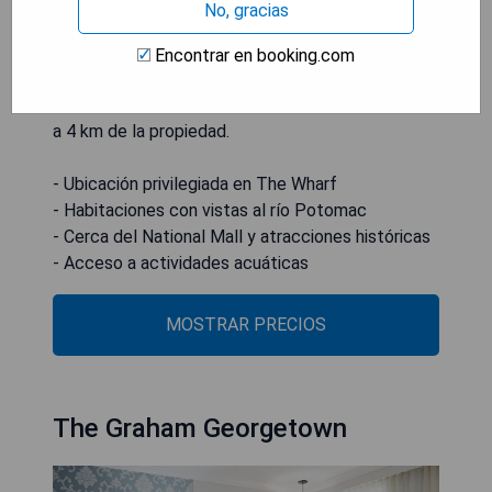
No, gracias
y el Espacio Smithsonian y el Museo
Conmemorativo del Holocausto de los Estados
Encontrar en booking.com
Unidos. El aeropuerto más cercano es el
Aeropuerto Nacional Ronald Reagan Washington,
a 4 km de la propiedad.
- Ubicación privilegiada en The Wharf
- Habitaciones con vistas al río Potomac
- Cerca del National Mall y atracciones históricas
- Acceso a actividades acuáticas
MOSTRAR PRECIOS
The Graham Georgetown