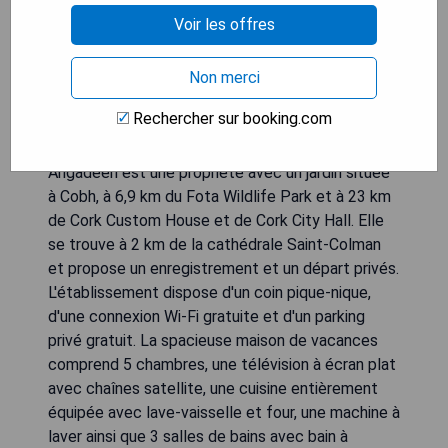
Voir les offres
Non merci
Rechercher sur booking.com
Arigadeen est une propriété avec un jardin située
à Cobh, à 6,9 km du Fota Wildlife Park et à 23 km
de Cork Custom House et de Cork City Hall. Elle
se trouve à 2 km de la cathédrale Saint-Colman
et propose un enregistrement et un départ privés.
L'établissement dispose d'un coin pique-nique,
d'une connexion Wi-Fi gratuite et d'un parking
privé gratuit. La spacieuse maison de vacances
comprend 5 chambres, une télévision à écran plat
avec chaînes satellite, une cuisine entièrement
équipée avec lave-vaisselle et four, une machine à
laver ainsi que 3 salles de bains avec bain à