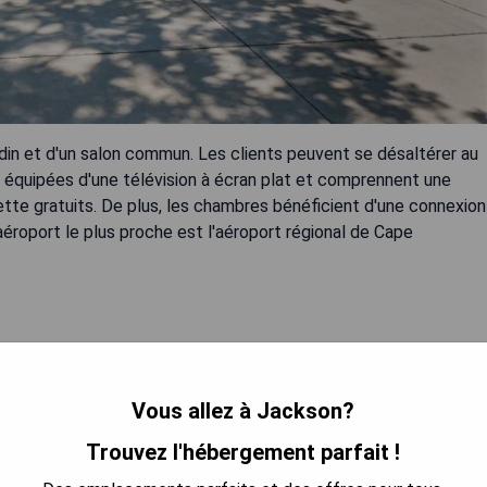
din et d'un salon commun. Les clients peuvent se désaltérer au
t équipées d'une télévision à écran plat et comprennent une
lette gratuits. De plus, les chambres bénéficient d'une connexion
L'aéroport le plus proche est l'aéroport régional de Cape
Vous allez à Jackson?
Trouvez l'hébergement parfait !
 LA DISPONIBILITÉ