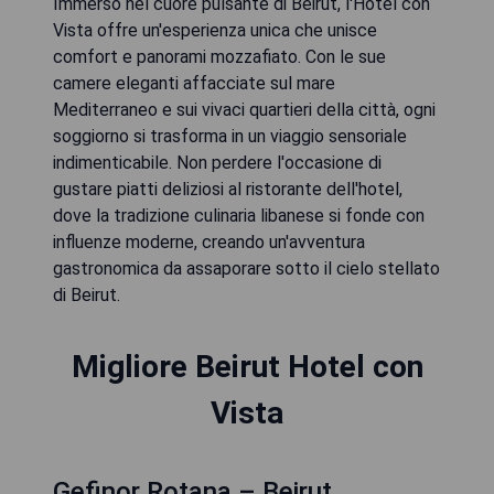
Immerso nel cuore pulsante di Beirut, l'Hotel con
Vista offre un'esperienza unica che unisce
comfort e panorami mozzafiato. Con le sue
camere eleganti affacciate sul mare
Mediterraneo e sui vivaci quartieri della città, ogni
soggiorno si trasforma in un viaggio sensoriale
indimenticabile. Non perdere l'occasione di
gustare piatti deliziosi al ristorante dell'hotel,
dove la tradizione culinaria libanese si fonde con
influenze moderne, creando un'avventura
gastronomica da assaporare sotto il cielo stellato
di Beirut.
Migliore Beirut Hotel con
Vista
Gefinor Rotana – Beirut