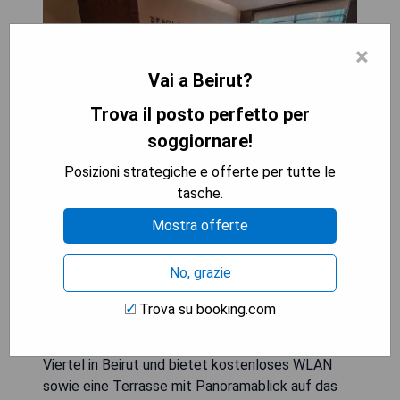
×
Vai a Beirut?
Trova il posto perfetto per
soggiornare!
Posizioni strategiche e offerte per tutte le
tasche.
Mostra offerte
No, grazie
Trova su booking.com
Das Three O Nine Hotel befindet sich im Hamra-
Viertel in Beirut und bietet kostenloses WLAN
sowie eine Terrasse mit Panoramablick auf das