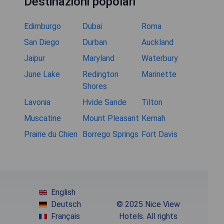
Destinazioni popolari
Edimburgo
Dubai
Roma
San Diego
Durban
Auckland
Jaipur
Maryland
Waterbury
June Lake
Redington
Marinette
Shores
Lavonia
Hvide Sande
Tilton
Muscatine
Mount Pleasant
Kemah
Prairie du Chien
Borrego Springs
Fort Davis
English
Deutsch
© 2025 Nice View
Français
Hotels. All rights