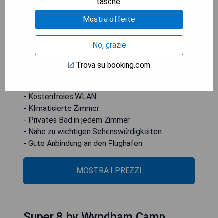
tasche.
verfügen über einen Schreibtisch sowie
Bettwäsche und Handtücher. National Harbor ist
Mostra offerte
14 km entfernt, während die Christ Church in
Alexandria 17 km weit weg ist. Der
No, grazie
nächstgelegene Flughafen ist der Ronald Reagan
Washington National Airport, der sich 22 km vom
Trova su booking.com
Hotel befindet.
- Kostenfreies WLAN
- Klimatisierte Zimmer
- Privates Bad in jedem Zimmer
- Nahe zu wichtigen Sehenswürdigkeiten
- Gute Anbindung an den Flughafen
MOSTRA I PREZZI
Super 8 by Wyndham Camp