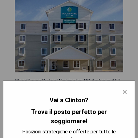
WoodSpring Suites Washington DC Andrews AFB
liegt 13 km von Addison Road-Seat Pleasant und
×
14 km vom Nationals Park entfernt in Camp
Vai a Clinton?
Springs. Das 3-Sterne-Hotel bietet klimatisierte
Zimmer mit eigenem Bad und kostenlosem WLAN.
Trova il posto perfetto per
Der Supreme Court und das U.S. Capitol sind
soggiornare!
ebenfalls jeweils 14 km entfernt. Alle Zimmer im
Posizioni strategiche e offerte per tutte le
WoodSpring Suites Washington DC Andrews AFB