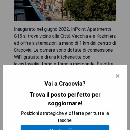
Inaugurato nel giugno 2022, InPoint Apartments
G15 si trova vicino alla Città Vecchia e a Kazimierz
ed offre sistemazioni a meno di 1 km dal centro di
Cracovia. Le camere sono dotate di connessione
WiFi gratuita e di una kitchenette con
lavastoviglie, forno e forno a microonde. È inoltre
disponibile un parcheggio privato in loco. Alcune
×
unità vantano una terrazza o un balcone con vista
Vai a Cracovia?
sulla città o sul cortile interno. Ogni camera è
dotata di frigorifero, piano cottura, macchina per il
Trova il posto perfetto per
caffè e set per la preparazione del tè/caffè. La
soggiornare!
struttura offre la possibilità di gustare una
colazione continentale, inglese/irlandese o
Posizioni strategiche e offerte per tutte le
italiana. Presso l'aparthotel è presente anche un
tasche.
ristorante che propone piatti della cucina polacca.