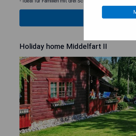
- Ideal für Familien mit drei Schlafzimmern
M
MOS
Holiday home Middelfart II