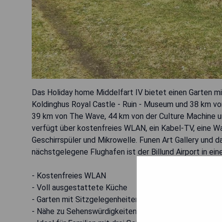
Das Holiday home Middelfart IV bietet einen Garten mi
Koldinghus Royal Castle - Ruin - Museum und 38 km vo
39 km von The Wave, 44 km von der Culture Machine 
verfügt über kostenfreies WLAN, ein Kabel-TV, eine 
Geschirrspüler und Mikrowelle. Funen Art Gallery und 
nächstgelegene Flughafen ist der Billund Airport in ei
- Kostenfreies WLAN
- Voll ausgestattete Küche
- Garten mit Sitzgelegenheiten im Freien
- Nähe zu Sehenswürdigkeiten wie Koldinghus und Vej