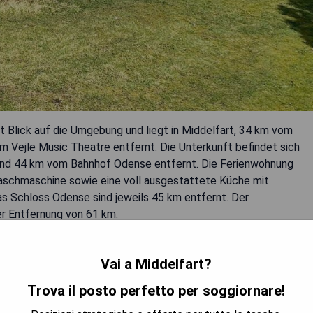
t Blick auf die Umgebung und liegt in Middelfart, 34 km vom
m Vejle Music Theatre entfernt. Die Unterkunft befindet sich
und 44 km vom Bahnhof Odense entfernt. Die Ferienwohnung
Waschmaschine sowie eine voll ausgestattete Küche mit
das Schloss Odense sind jeweils 45 km entfernt. Der
ner Entfernung von 61 km.
Vai a Middelfart?
Trova il posto perfetto per soggiornare!
le Music Theatre