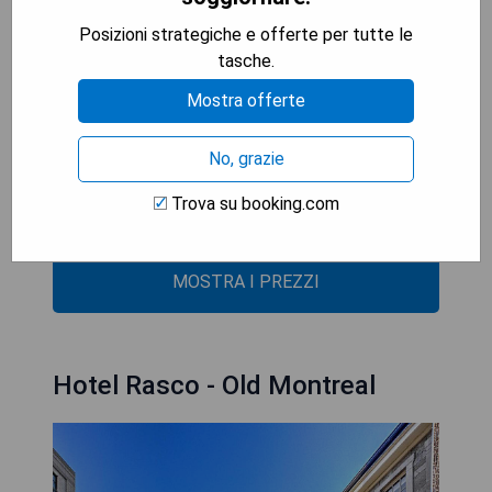
Kongresszentrum sind weniger als 10 Gehminuten
Posizioni strategiche e offerte per tutte le
entfernt.
tasche.
- Panoramablick vom Außenbereich
Mostra offerte
- Zentrale Lage in der Nähe öffentlicher
Verkehrsmittel
No, grazie
- Schallisolierte Zimmer für ruhige Nächte
- Kostenloses WLAN im gesamten Hotel
Trova su booking.com
- Rund um die Uhr geöffnete Rezeption
MOSTRA I PREZZI
Hotel Rasco - Old Montreal