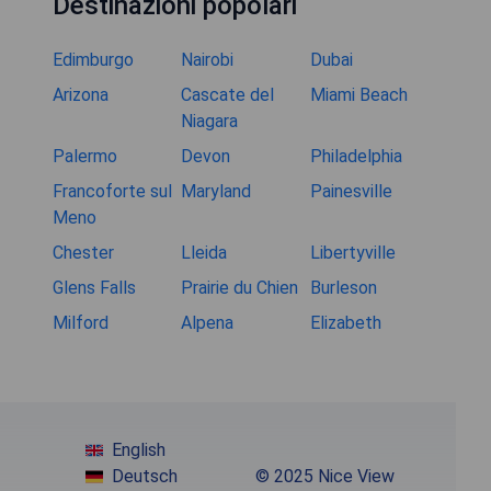
Destinazioni popolari
Edimburgo
Nairobi
Dubai
Arizona
Cascate del
Miami Beach
Niagara
Palermo
Devon
Philadelphia
Francoforte sul
Maryland
Painesville
Meno
Chester
Lleida
Libertyville
Glens Falls
Prairie du Chien
Burleson
Milford
Alpena
Elizabeth
English
Deutsch
© 2025 Nice View