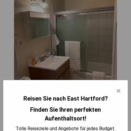
×
Reisen Sie nach East Hartford?
Finden Sie Ihren perfekten
Aufenthaltsort!
Das Feel at home away from home befindet sich
in East Hartford, 5,4 km vom XL Center und der
Tolle Reiseziele und Angebote für jedes Budget.