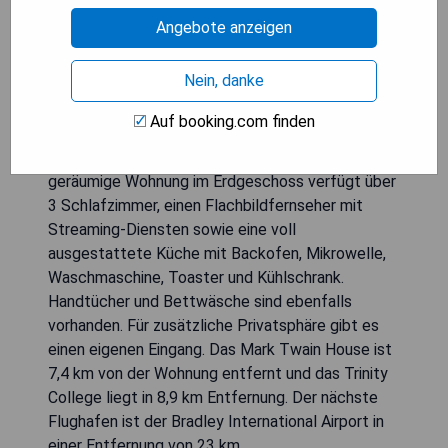
Wadsworth Atheneum entfernt. Es bietet
Angebote anzeigen
klimatisierte Unterkünfte mit einer Terrasse und
kostenfreiem WLAN. Die Unterkunft bietet einen
Nein, danke
Blick auf den Garten und die Stadt und liegt 6,6
km vom Comcast Theatre entfernt. Das
Auf booking.com finden
Nichtraucherobjekt liegt 6,1 km vom Bushnell
Center for Performing Arts entfernt. Die
geräumige Wohnung im Erdgeschoss verfügt über
3 Schlafzimmer, einen Flachbildfernseher mit
Streaming-Diensten sowie eine voll
ausgestattete Küche mit Backofen, Mikrowelle,
Waschmaschine, Toaster und Kühlschrank.
Handtücher und Bettwäsche sind ebenfalls
vorhanden. Für zusätzliche Privatsphäre gibt es
einen eigenen Eingang. Das Mark Twain House ist
7,4 km von der Wohnung entfernt und das Trinity
College liegt in 8,9 km Entfernung. Der nächste
Flughafen ist der Bradley International Airport in
einer Entfernung von 23 km.