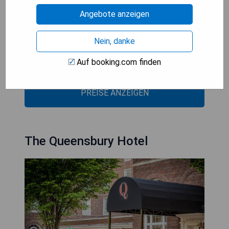
Angebote anzeigen
- Kostenfreies WLAN
- Innenpool vorhanden
- Nahe zu Freizeitparks
Nein, danke
- Gute Anbindung an Sehenswürdigkeiten
Auf booking.com finden
- Preiswerte Unterkunft
PREISE ANZEIGEN
The Queensbury Hotel