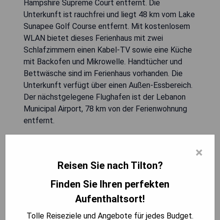
Hampshire Supreme Court entfernt. Die
Unterkunft ist rauchfrei und liegt 48 km vom Lake
Sunapee Golf Course entfernt. Mit kostenlosem
WLAN bietet dieses Ferienhaus mit zwei
Schlafzimmern einen Kabel-TV sowie eine Küche
mit Backofen und Mikrowelle. Handtücher und
Bettwäsche sind im Ferienhaus vorhanden. Die
Unterkunft verfügt über einen Außen-Essbereich.
Der nächstgelegene Flughafen ist der Lebanon
Municipal Airport, 78 km von der Ferienwohnung
entfernt.
- Wunderschöne Seesicht
×
- Kostenlose Nutzung von Kajaks und
Reisen Sie nach Tilton?
Paddleboards
- Voll ausgestattete Küche
Finden Sie Ihren perfekten
- Kostenloses WLAN verfügbar
Aufenthaltsort!
- Ruhige Lage ideal für Entspannung
Tolle Reiseziele und Angebote für jedes Budget.