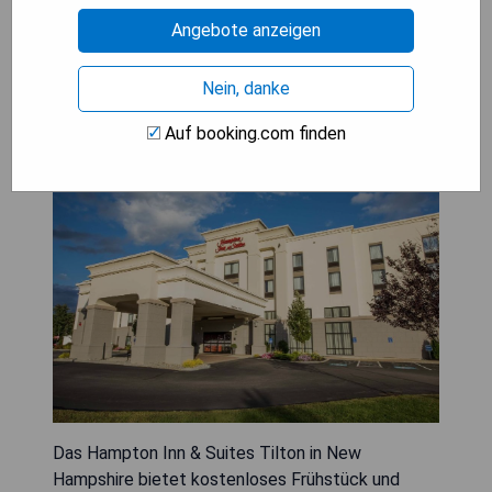
PREISE ANZEIGEN
Angebote anzeigen
Nein, danke
Hampton Inn & Suites Tilton
Auf booking.com finden
Das Hampton Inn & Suites Tilton in New
Hampshire bietet kostenloses Frühstück und