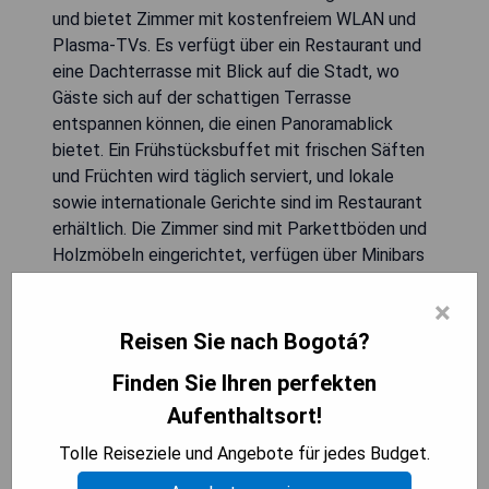
und bietet Zimmer mit kostenfreiem WLAN und
Plasma-TVs. Es verfügt über ein Restaurant und
eine Dachterrasse mit Blick auf die Stadt, wo
Gäste sich auf der schattigen Terrasse
entspannen können, die einen Panoramablick
bietet. Ein Frühstücksbuffet mit frischen Säften
und Früchten wird täglich serviert, und lokale
sowie internationale Gerichte sind im Restaurant
erhältlich. Die Zimmer sind mit Parkettböden und
Holzmöbeln eingerichtet, verfügen über Minibars
und private Badezimmer mit heißem Wasser. Das
×
Hotel befindet sich nur 5 Gehminuten von
Corferias entfernt und ist 40 Minuten von Park 93
Reisen Sie nach Bogotá?
entfernt, wo gehobene Bars und Restaurants zu
Finden Sie Ihren perfekten
finden sind; der Flughafen El Dorado ist in 20
Minuten mit dem Auto erreichbar.
Aufenthaltsort!
Tolle Reiseziele und Angebote für jedes Budget.
- Kostenfreies WLAN in allen Bereichen