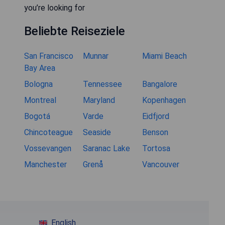
you’re looking for
Beliebte Reiseziele
San Francisco
Munnar
Miami Beach
Bay Area
Bologna
Tennessee
Bangalore
Montreal
Maryland
Kopenhagen
Bogotá
Varde
Eidfjord
Chincoteague
Seaside
Benson
Vossevangen
Saranac Lake
Tortosa
Manchester
Grenå
Vancouver
English