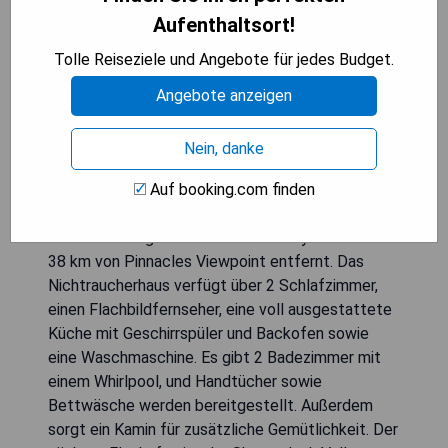
Aufenthaltsort!
Tolle Reiseziele und Angebote für jedes Budget.
Angebote anzeigen
Nein, danke
Mountain Hideaway befindet sich in Luray und
Auf booking.com finden
bietet kostenlose Privatparkplätze. Die
Unterkunft liegt 17 km von den Luray Caverns und
38 km von Pinnacles Viewpoint entfernt. Das
Nichtraucherhaus verfügt über 2 Schlafzimmer,
einen Flachbildfernseher, eine voll ausgestattete
Küche mit Geschirrspüler und Backofen sowie
eine Waschmaschine. Es gibt 2 Badezimmer mit
einem Whirlpool, und Handtücher sowie
Bettwäsche werden bereitgestellt. Außerdem
sorgt ein Kamin für zusätzliche Gemütlichkeit. Der