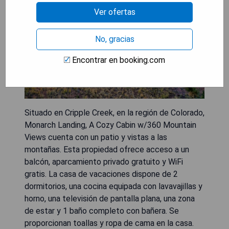
Ver ofertas
No, gracias
Encontrar en booking.com
Situado en Cripple Creek, en la región de Colorado,
Monarch Landing, A Cozy Cabin w/360 Mountain
Views cuenta con un patio y vistas a las
montañas. Esta propiedad ofrece acceso a un
balcón, aparcamiento privado gratuito y WiFi
gratis. La casa de vacaciones dispone de 2
dormitorios, una cocina equipada con lavavajillas y
horno, una televisión de pantalla plana, una zona
de estar y 1 baño completo con bañera. Se
proporcionan toallas y ropa de cama en la casa.