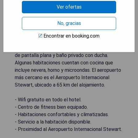
instalaciones de este establecimiento se
Ver ofertas
encuentran el servicio de habitaciones y el
servicio de conserjería, además de WiFi gratuito
No, gracias
en toda la propiedad. Los huéspedes pueden
disfrutar de una bebida en el bar. El hotel
Encontrar en booking.com
proporciona habitaciones con aire acondicionado
equipadas con armario, cafetera, caja fuerte, TV
de pantalla plana y baño privado con ducha.
Algunas habitaciones cuentan con cocina que
incluye nevera, horno y microondas. El aeropuerto
más cercano es el Aeropuerto Internacional
Stewart, ubicado a 65 km del alojamiento.
- Wifi gratuito en todo el hotel.
- Centro de fitness bien equipado.
- Habitaciones confortables y climatizadas.
- Servicio a la habitación disponible.
- Proximidad al Aeropuerto Internacional Stewart.