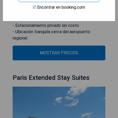
- Alojamiento espacioso y cómodo.
Encontrar en booking.com
- Cocina completamente equipada.
- Wifi gratuito disponible.
- Estacionamiento privado sin costo.
- Ubicación tranquila cerca del aeropuerto
regional.
MOSTRAR PRECIOS
Paris Extended Stay Suites