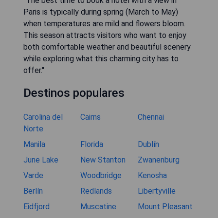
"The best time to book a hotel with a view in
Paris is typically during spring (March to May)
when temperatures are mild and flowers bloom.
This season attracts visitors who want to enjoy
both comfortable weather and beautiful scenery
while exploring what this charming city has to
offer."
Destinos populares
Carolina del
Cairns
Chennai
Norte
Manila
Florida
Dublín
June Lake
New Stanton
Zwanenburg
Varde
Woodbridge
Kenosha
Berlín
Redlands
Libertyville
Eidfjord
Muscatine
Mount Pleasant