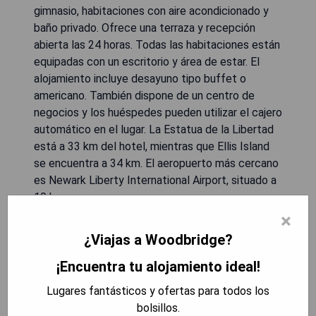
gimnasio, habitaciones con aire acondicionado y
baño privado. Ofrece una terraza y recepción
abierta las 24 horas. Todas las habitaciones están
equipadas con un escritorio y área de estar. El
alojamiento incluye desayuno tipo buffet o
americano. También dispone de un centro de
negocios y los huéspedes pueden utilizar el cajero
automático en el lugar. La Estatua de la Libertad
está a 33 km del hotel, mientras que Ellis Island
se encuentra a 34 km. El aeropuerto más cercano
es Newark Liberty International Airport, situado a
19 km.
×
- Gimnasio disponible para los huéspedes.
¿Viajas a Woodbridge?
- Desayuno tipo buffet o americano incluido.
¡Encuentra tu alojamiento ideal!
- Recepción abierta las 24 horas.
- Habitaciones espaciosas con área de estar.
Lugares fantásticos y ofertas para todos los
- Ubicación conveniente cerca de atracciones
bolsillos.
importantes.