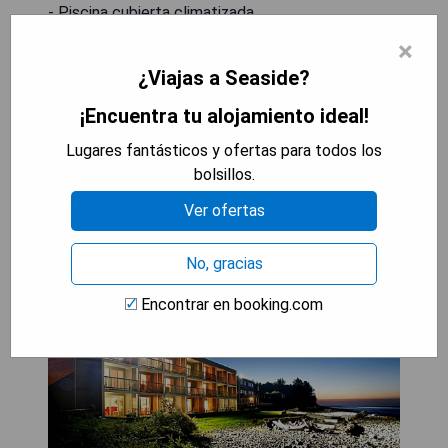
- Piscina cubierta climatizada.
- Ubicación ideal junto a la playa.
×
- Habitaciones amplias y cómodas.
¿Viajas a Seaside?
- Galletas gratuitas cada noche.
- Vistas al océano desde algunas habitaciones.
¡Encuentra tu alojamiento ideal!
Lugares fantásticos y ofertas para todos los
MOSTRAR PRECIOS
bolsillos.
Ver ofertas
Lanai at the Cove (Seaside)
No, gracias
Encontrar en booking.com