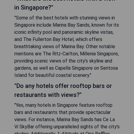
in Singapore?"
"Some of the best hotels with stunning views in
Singapore include Marina Bay Sands, known for its
iconic infinity pool and panoramic skyline vistas,
and The Fullerton Bay Hotel, which offers
breathtaking views of Marina Bay. Other notable
mentions are The Ritz-Carlton, Millenia Singapore,
providing scenic views of the city’s skyline and
gardens, as well as Capella Singapore on Sentosa
Island for beautiful coastal scenery."
"Do any hotels offer rooftop bars or
restaurants with views?"
"Yes, many hotels in Singapore feature rooftop
bars and restaurants that provide spectacular
views. For instance, Marina Bay Sands has Ce La
Vi SkyBar offering unparalleled sights of the city's
skyline. Additionally, 1-Altitude at One Raffles