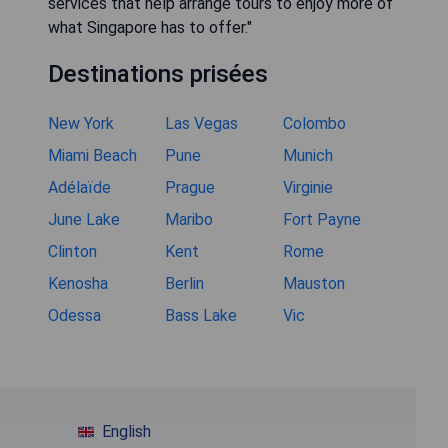
services that help arrange tours to enjoy more of
what Singapore has to offer."
Destinations prisées
New York
Las Vegas
Colombo
Miami Beach
Pune
Munich
Adélaïde
Prague
Virginie
June Lake
Maribo
Fort Payne
Clinton
Kent
Rome
Kenosha
Berlin
Mauston
Odessa
Bass Lake
Vic
English