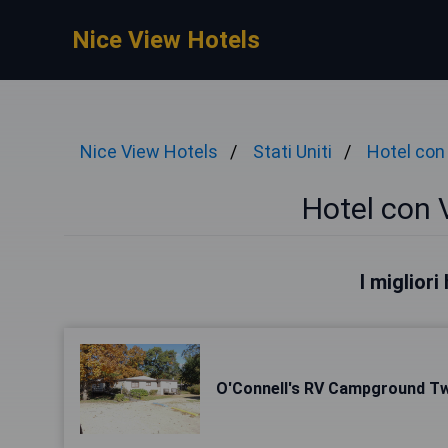
Nice View Hotels
Nice View Hotels
Stati Uniti
Hotel con
Hotel con V
I migliori
O'Connell's RV Campground T