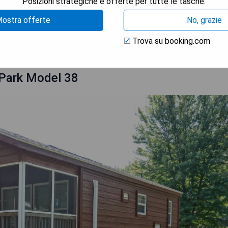
Posizioni strategiche e offerte per tutte le tasche.
ostra offerte
No, grazie
TRA I PREZZI
Trova su booking.com
 Park Model 38