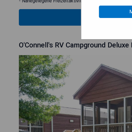
- Nahegelegene Freizeitaktivitäten wie Mini-Golf
M
MOS
O'Connell's RV Campground Deluxe