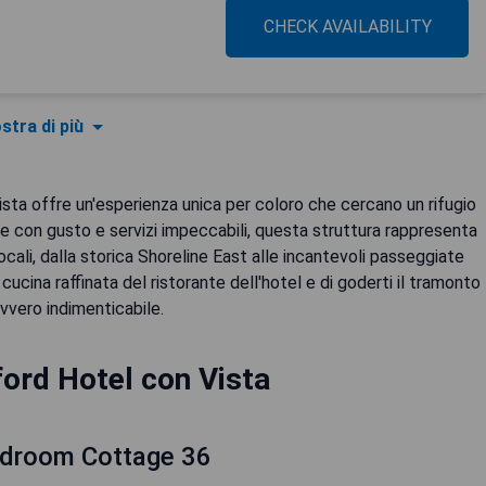
CHECK AVAILABILITY
stra di più
 Vista offre un'esperienza unica per coloro che cercano un rifugio
 con gusto e servizi impeccabili, questa struttura rappresenta
ocali, dalla storica Shoreline East alle incantevoli passeggiate
cucina raffinata del ristorante dell'hotel e di goderti il tramonto
vvero indimenticabile.
ford Hotel con Vista
edroom Cottage 36