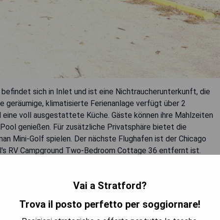
indet sich in Inlet und ist eine Nichtraucherunterkunft, die
geräumige, klimatisierte Ferienanlage verfügt über 2
d eine voll ausgestattete Küche. Gäste können ihre Mahlzeiten
Pool genießen. Für zusätzliche Privatsphäre bietet die
man Mini-Golf spielen. Der nächste Flughafen ist der Chicago
ell's RV Campground Two-Bedroom Cottage 36 entfernt ist.
Vai a Stratford?
r
Trova il posto perfetto per soggiornare!