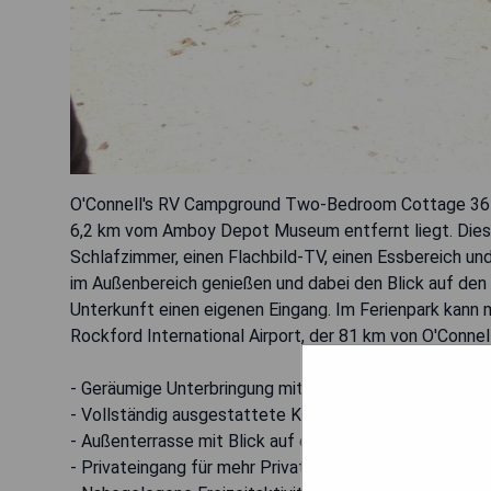
O'Connell's RV Campground Two-Bedroom Cottage 36 bef
6,2 km vom Amboy Depot Museum entfernt liegt. Diese 
Schlafzimmer, einen Flachbild-TV, einen Essbereich un
im Außenbereich genießen und dabei den Blick auf den 
Unterkunft einen eigenen Eingang. Im Ferienpark kann 
Rockford International Airport, der 81 km von O'Conn
- Geräumige Unterbringung mit zwei Schlafzimmern
- Vollständig ausgestattete Küche für Selbstversorge
- Außenterrasse mit Blick auf den Pool
- Privateingang für mehr Privatsphäre