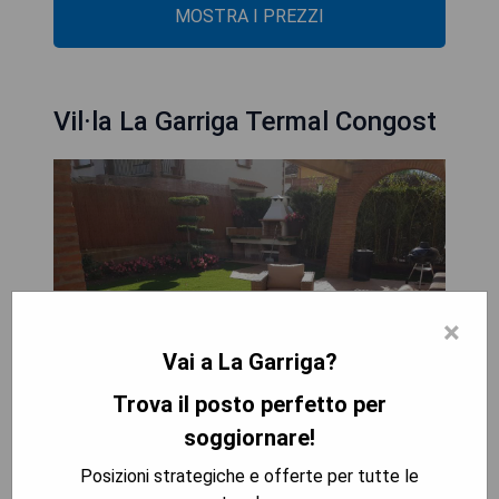
MOSTRA I PREZZI
Vil·la La Garriga Termal Congost
×
Vai a La Garriga?
Trova il posto perfetto per
soggiornare!
Posizioni strategiche e offerte per tutte le
Die Vil·la La Garriga Termal Congost bietet einen