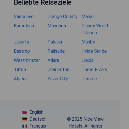
Beliebte Reiseziele
Vancouver
Orange County
Manali
Barcelona
München
Disney World
Orlando
Jakarta
Pulaski
Maribo
Bastrop
Palisade
Hvide Sande
Westminster
Adare
Lleida
Tilton
Charleston
Three Rivers
Alpena
Silver City
Temple
English
Deutsch
© 2025 Nice View
Français
Hotels. All rights